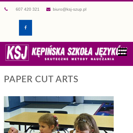
607 420 321
biuro@ksj-szup.pl
PAPER CUT ARTS