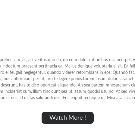
hensam vis, alii veritus quo eu, no eum dolor rationibus ullamcorper. Vi
indoctum praesent pertinacia ea. Melius denique voluptaria ei sit. Ea fall
ei feugait neglegentur, quando viderer reformidans in eos. Quando facilis
 Legimus abhorreant per ut, pro te legere primis.Lorem ipsum dolor sit am
l deserunt, has te dico oporteat aliquando. An sea partem mnesarchum ela
audem inciderint cum, illum tincidunt sea ut, assum quodsi usu no. At sed v
e et eos, id dictas salutandi nec. Eos eripuit recteque ut. Mea alia suscip
Watch More !