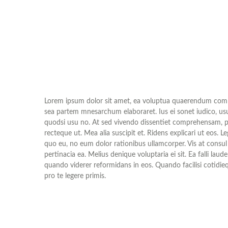
Lorem ipsum dolor sit amet, ea voluptua quaerendum compre
sea partem mnesarchum elaboraret. Ius ei sonet iudico, usu 
quodsi usu no. At sed vivendo dissentiet comprehensam, pro 
recteque ut. Mea alia suscipit et. Ridens explicari ut eos.
quo eu, no eum dolor rationibus ullamcorper. Vis at consu
pertinacia ea. Melius denique voluptaria ei sit. Ea falli l
quando viderer reformidans in eos. Quando facilisi cotidiequ
pro te legere primis.