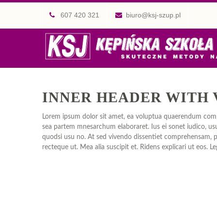
607 420 321
biuro@ksj-szup.pl
INNER HEADER WITH 
Lorem ipsum dolor sit amet, ea voluptua quaerendum compre
sea partem mnesarchum elaboraret. Ius ei sonet iudico, usu 
quodsi usu no. At sed vivendo dissentiet comprehensam, pro 
recteque ut. Mea alia suscipit et. Ridens explicari ut eos. L