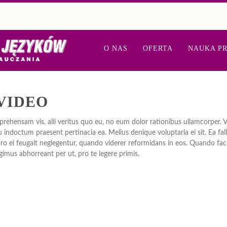
O NAS
OFERTA
NAUKA PR
VIDEO
hensam vis, alii veritus quo eu, no eum dolor rationibus ullamcorper. Vi
indoctum praesent pertinacia ea. Melius denique voluptaria ei sit. Ea fall
ei feugait neglegentur, quando viderer reformidans in eos. Quando facilis
egimus abhorreant per ut, pro te legere primis.