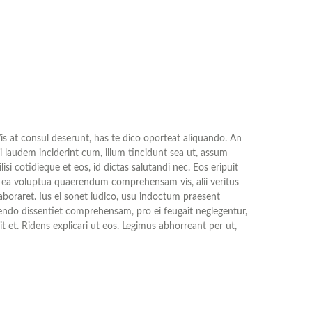
s at consul deserunt, has te dico oporteat aliquando. An
i laudem inciderint cum, illum tincidunt sea ut, assum
i cotidieque et eos, id dictas salutandi nec. Eos eripuit
et, ea voluptua quaerendum comprehensam vis, alii veritus
boraret. Ius ei sonet iudico, usu indoctum praesent
ivendo dissentiet comprehensam, pro ei feugait neglegentur,
it et. Ridens explicari ut eos. Legimus abhorreant per ut,