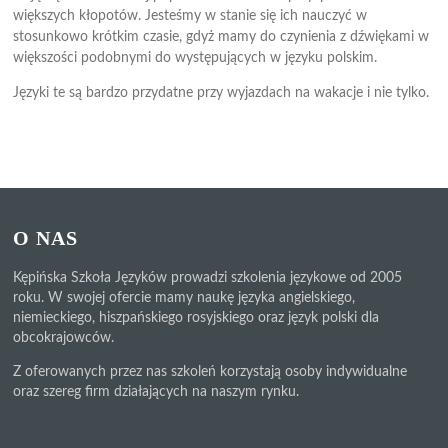
większych kłopotów. Jesteśmy w stanie się ich nauczyć w
stosunkowo krótkim czasie, gdyż mamy do czynienia z dźwiękami w
większości podobnymi do występujących w języku polskim.
Języki te są bardzo przydatne przy wyjazdach na wakacje i nie tylko.
O NAS
Kępińska Szkoła Języków prowadzi szkolenia językowe od 2005
roku. W swojej ofercie mamy naukę języka angielskiego,
niemieckiego, hiszpańskiego rosyjskiego oraz język polski dla
obcokrajowców.
Z oferowanych przez nas szkoleń korzystają osoby indywidualne
oraz szereg firm działających na naszym rynku.