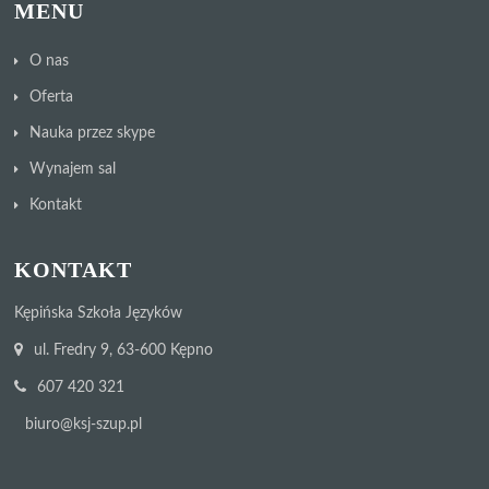
MENU
O nas
Oferta
Nauka przez skype
Wynajem sal
Kontakt
KONTAKT
Kępińska Szkoła Języków
ul. Fredry 9, 63-600 Kępno
607 420 321
biuro@ksj-szup.pl