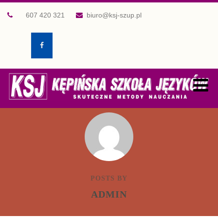
607 420 321
biuro@ksj-szup.pl
POSTS BY
ADMIN