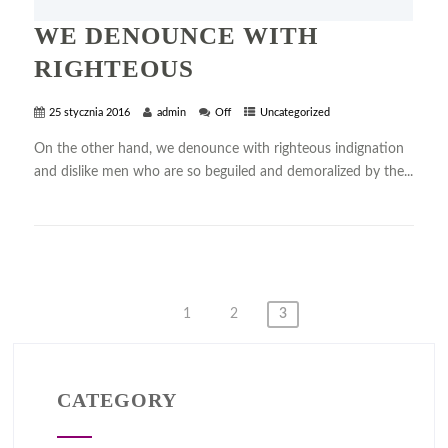
WE DENOUNCE WITH
RIGHTEOUS
25 stycznia 2016
admin
Off
Uncategorized
On the other hand, we denounce with righteous indignation
and dislike men who are so beguiled and demoralized by the...
+ READ MORE
STRONICOWANIE
1
2
3
WPISÓW
CATEGORY