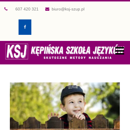
607 420 321
biuro@ksj-szup.pl