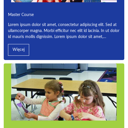
Master Course
Lorem ipsum dolor sit amet, consectetur adipiscing elit. Sed at
ullamcorper magna. Morbi efficitur nec elit id lacinia. In ut dolor
id mauris mollis dignissim. Lorem ipsum dolor sit amet,…
Więcej