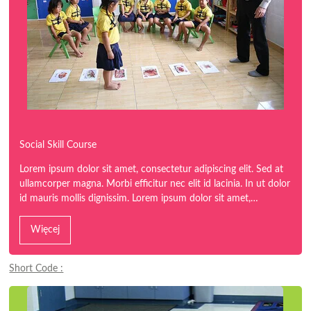
Social Skill Course
Lorem ipsum dolor sit amet, consectetur adipiscing elit. Sed at
ullamcorper magna. Morbi efficitur nec elit id lacinia. In ut dolor
id mauris mollis dignissim. Lorem ipsum dolor sit amet,…
Więcej
Short Code :