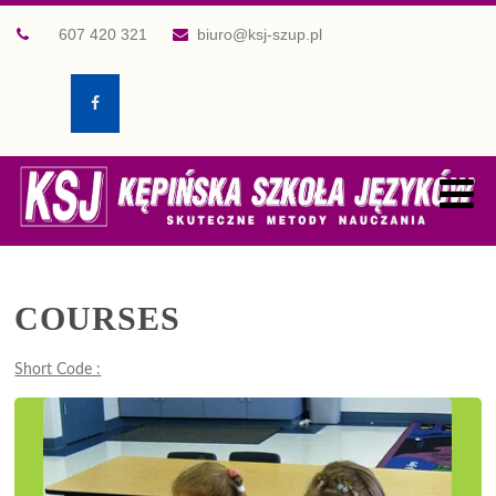
607 420 321
biuro@ksj-szup.pl
COURSES
Short Code :