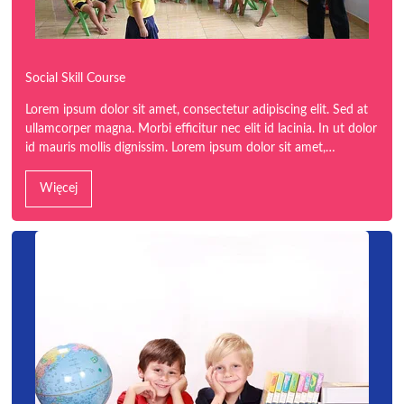
Social Skill Course
Lorem ipsum dolor sit amet, consectetur adipiscing elit. Sed at
ullamcorper magna. Morbi efficitur nec elit id lacinia. In ut dolor
id mauris mollis dignissim. Lorem ipsum dolor sit amet,…
Więcej